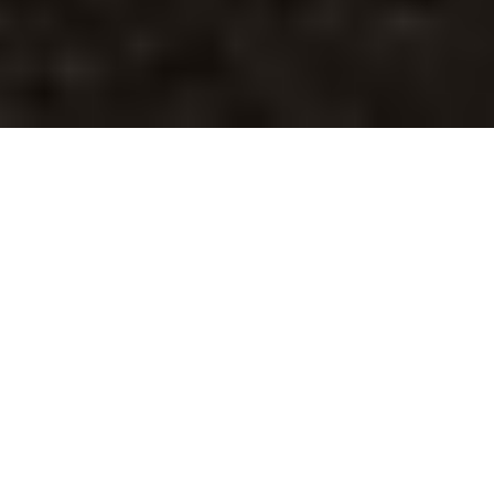
W pełni elektryczne.
TERAZ Z DOPŁATĄ DO 28 200 ZŁ
ORAZ W LEASINGU 100% W
OFERCIE MINI E-BONUS.