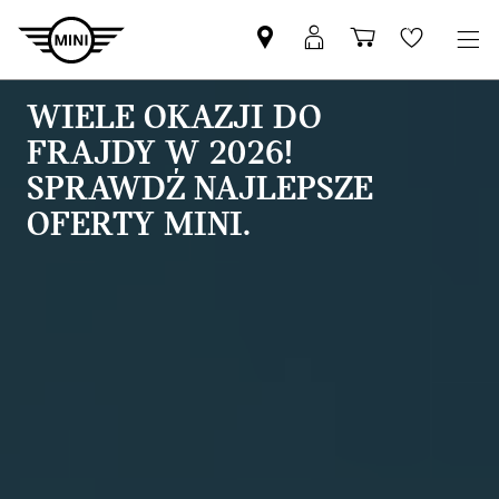
Znajdź
Logowanie
Koszyk
Wishlis
Partnera
MyMini
MINI
WIELE OKAZJI DO
FRAJDY W 2026!
SPRAWDŹ NAJLEPSZE
OFERTY MINI.