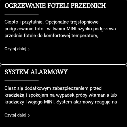
szczególnie na krótkich trasach.
OGRZEWANIE FOTELI PRZEDNICH
Ciepło i przytulnie. Opcjonalne trójstopniowe
podgrzewanie foteli w Twoim MINI szybko podgrzewa
przednie fotele do komfortowej temperatury,
zapewniając przyjemne ciepło i relaks przy zimnej
pogodzie. Ogrzewa siedzisko i całą powierzchnię styku
Czytaj dalej
oparcia z ciałem, oferując kompletny komfort
siedzenia. Ponadto na wyświetlaczu kontrolnym można
dostosować rozdział ciepła do własnych preferencji.
SYSTEM ALARMOWY
Ciesz się dodatkowym zabezpieczeniem przed
kradzieżą i spokojem na wypadek próby włamania lub
kradzieży Twojego MINI. System alarmowy reaguje na
zmiany położenia i wibracje samochodu, uruchamiając
sygnał ostrzegawczy i światła awaryjne. Dioda
Czytaj dalej
w lusterku wewnętrznym sygnalizuje włączenie