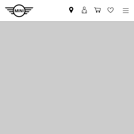
Znajdź
Logowanie
Koszyk
Wishlis
Partnera
MyMini
MINI