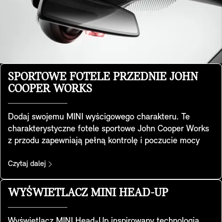
SPORTOWE FOTELE PRZEDNIE JOHN
COOPER WORKS
Dodaj swojemu MINI wyścigowego charakteru. Te
charakterystyczne fotele sportowe John Cooper Works
z przodu zapewniają pełną kontrolę i poczucie mocy
samochodu. Opracowane zostały w oparciu i specjalną
geometrię foteli sportowych, mają zintegrowane
Czytaj dalej
zagłówki i oferują dodatkowe podparcie ramion podczas
pokonywania zakrętów w legendarnym stylu MINI. Są
WYŚWIETLACZ MINI HEAD-UP
one dostępne w pakietach Favoured i JCW.
Wyświetlacz MINI Head-Up inspirowany technologią