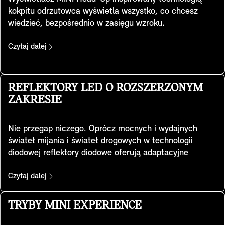
kokpitu odrzutowca wyświetla wszystko, co chcesz
wiedzieć, bezpośrednio w zasięgu wzroku.
Przezroczysty ekran na desce rozdzielczej wyświetla
kluczowe dane, takie jak prędkość jazdy, mapy, funkcje
Czytaj dalej
wspomagające kierowcę i szczegóły systemu
inforozrywki. Wyraźny jak nigdy dotąd, zapewnia
doskonałą jakość obrazu nawet w bardzo jasnym
REFLEKTORY LED O ROZSZERZONYM
otoczeniu. Wysokość i jasność można regulować, a
ZAKRESIE
wyświetlane informacje można dostosować do
własnych potrzeb. Wyświetlacz dostosowuje się
Nie przegap niczego. Oprócz mocnych i wydajnych
również do wybranego trybu MINI Experience, dzięki
świateł mijania i świateł drogowych w technologii
czemu możesz cieszyć się spójnym doświadczeniem.
diodowej reflektory diodowe oferują adaptacyjne
światła mijania z mocniejszym doświetleniem bocznym,
zapewniając lepszą widoczność obszaru za zakrętem –
Czytaj dalej
w ruchu miejskim, pozamiejskim i autostradowym, a
także przy złej pogodzie. W menu świateł do wyboru są
TRYBY MINI EXPERIENCE
trzy charakterystyczne sygnatury świetlne tworzone