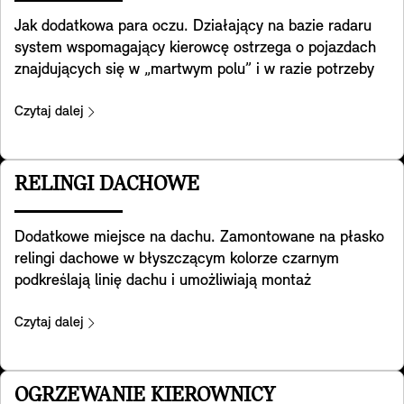
dostępne w pakietach Favoured i JCW.
Jak dodatkowa para oczu. Działający na bazie radaru
system wspomagający kierowcę ostrzega o pojazdach
znajdujących się w „martwym polu” i w razie potrzeby
aktywnie naprowadza MINI z powrotem na właściwy tor
jazdy. Ponadto pomaga wykrywać ruch poprzeczny za
Czytaj dalej
Tobą podczas cofania. Pomaga też zapobiegać
wypadkom z tyłu, np. ostrzegając o zbliżaniu się do
końca korka poprzez miganie świateł awaryjnych. A po
RELINGI DACHOWE
otwarciu drzwi ostrzega Cię o ryzyku kolizji z pojazdem
nadjeżdżającym z tyłu. Należy pamiętać, że systemy
Dodatkowe miejsce na dachu. Zamontowane na płasko
zawarte w tym wyposażeniu zapewniają pomoc tylko w
relingi dachowe w błyszczącym kolorze czarnym
ściśle określonych granicach. Ostateczna
podkreślają linię dachu i umożliwiają montaż
odpowiedzialność za dostosowanie jazdy do warunków
wielofunkcyjnych belek bazowych, na których można
drogowych spoczywa na kierowcy. Dostępność w
bezpiecznie montować rowery, pojemniki dachowe,
Czytaj dalej
przyszłości zależy od przepisów obowiązujących w
narty lub dodatkowy bagaż i wiele więcej.
danym kraju.
OGRZEWANIE KIEROWNICY