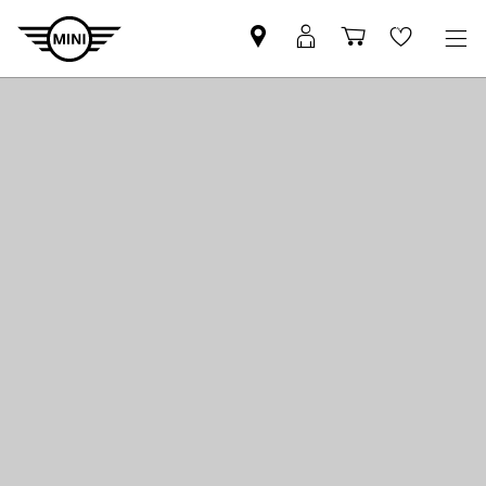
Znajdź
Logowanie
Koszyk
Wishlis
Partnera
MyMini
MINI