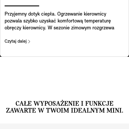
Przyjemny dotyk ciepła. Ogrzewanie kierownicy
pozwala szybko uzyskać komfortową temperaturę
obręczy kierownicy. W sezonie zimowym rozgrzewa
ręce i sprawia, że codzienne dojazdy do pracy czy
wycieczki są znacznie przyjemniejsze.
Czytaj dalej
CAŁE WYPOSAŻENIE I FUNKCJE
ZAWARTE W TWOIM IDEALNYM MINI.