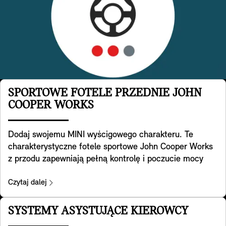
SPORTOWE FOTELE PRZEDNIE JOHN
COOPER WORKS
Dodaj swojemu MINI wyścigowego charakteru. Te
charakterystyczne fotele sportowe John Cooper Works
z przodu zapewniają pełną kontrolę i poczucie mocy
samochodu. Opracowane zostały w oparciu i specjalną
geometrię foteli sportowych, mają zintegrowane
Czytaj dalej
zagłówki i oferują dodatkowe podparcie ramion podczas
pokonywania zakrętów w legendarnym stylu MINI. Z
SYSTEMY ASYSTUJĄCE KIEROWCY
tyłu znajduje się również wygodna kieszeń. Są one