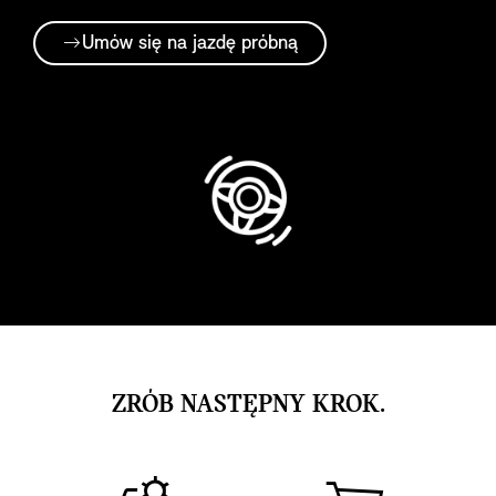
Umów się na jazdę próbną
ZRÓB NASTĘPNY KROK.