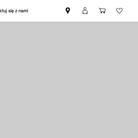
tuj się z nami
Znajdź
Logowanie
Koszyk
Wishli
Partnera
MyMini
MINI