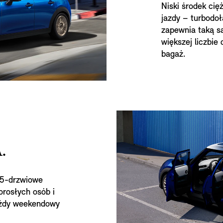
Niski środek cię
jazdy – turbodo
zapewnia taką s
większej liczbie 
bagaż.
.
 5-drzwiowe
orosłych osób i
ażdy weekendowy