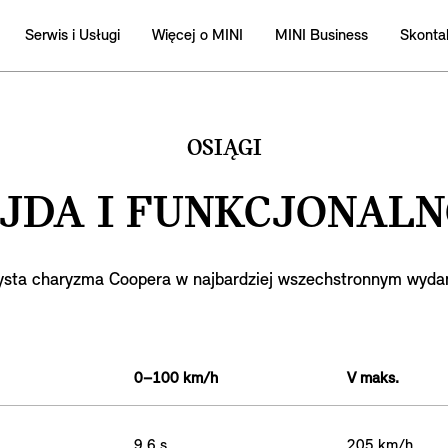
Serwis i Usługi
Więcej o MINI
MINI Business
Skontak
OSIĄGI
JDA I FUNKCJONALN
ysta charyzma Coopera w najbardziej wszechstronnym wydan
0–100 km/h
V maks.
9,6 s
205 km/h