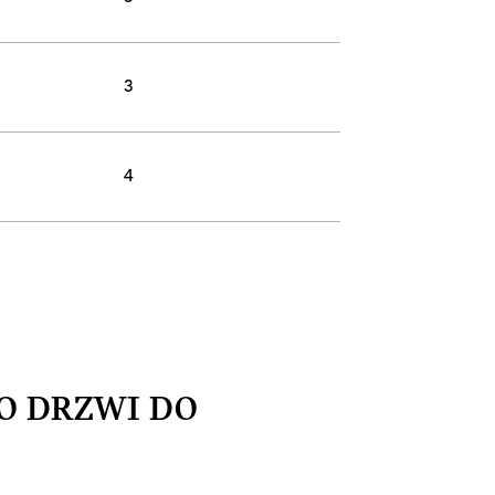
3
4
RO DRZWI DO
.