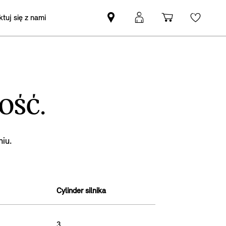
tuj się z nami
Znajdź
Logowanie
Koszyk
Wishli
Partnera
MyMini
MINI
OŚĆ.
iu.
Cylinder silnika
3