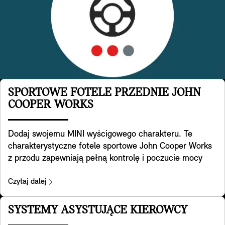
SPORTOWE FOTELE PRZEDNIE JOHN
COOPER WORKS
Dodaj swojemu MINI wyścigowego charakteru. Te
charakterystyczne fotele sportowe John Cooper Works
z przodu zapewniają pełną kontrolę i poczucie mocy
samochodu. Opracowane zostały w oparciu i specjalną
geometrię foteli sportowych, mają zintegrowane
Czytaj dalej
zagłówki i oferują dodatkowe podparcie ramion podczas
pokonywania zakrętów w legendarnym stylu MINI. Z
SYSTEMY ASYSTUJĄCE KIEROWCY
tyłu znajduje się również wygodna kieszeń. Są one