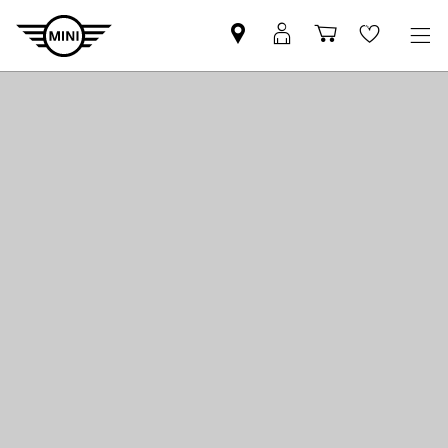
Znajdź
Logowanie
Koszyk
Wishlis
Partnera
MyMini
MINI