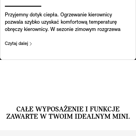
Przyjemny dotyk ciepła. Ogrzewanie kierownicy
pozwala szybko uzyskać komfortową temperaturę
obręczy kierownicy. W sezonie zimowym rozgrzewa
ręce i sprawia, że codzienne dojazdy do pracy czy
wycieczki są znacznie przyjemniejsze.
Czytaj dalej
CAŁE WYPOSAŻENIE I FUNKCJE
ZAWARTE W TWOIM IDEALNYM MINI.