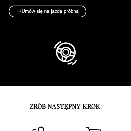
Umów się na jazdę próbną
ZRÓB NASTĘPNY KROK.