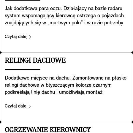
dostępne w pakietach Favoured i JCW.
Jak dodatkowa para oczu. Działający na bazie radaru
system wspomagający kierowcę ostrzega o pojazdach
znajdujących się w „martwym polu” i w razie potrzeby
aktywnie naprowadza MINI z powrotem na właściwy tor
jazdy. Ponadto pomaga wykrywać ruch poprzeczny za
Czytaj dalej
Tobą podczas cofania. Pomaga też zapobiegać
wypadkom z tyłu, np. ostrzegając o zbliżaniu się do
końca korka poprzez miganie świateł awaryjnych. A po
RELINGI DACHOWE
otwarciu drzwi ostrzega Cię o ryzyku kolizji z pojazdem
nadjeżdżającym z tyłu. Należy pamiętać, że systemy
Dodatkowe miejsce na dachu. Zamontowane na płasko
zawarte w tym wyposażeniu zapewniają pomoc tylko w
relingi dachowe w błyszczącym kolorze czarnym
ściśle określonych granicach. Ostateczna
podkreślają linię dachu i umożliwiają montaż
odpowiedzialność za dostosowanie jazdy do warunków
wielofunkcyjnych belek bazowych, na których można
drogowych spoczywa na kierowcy. Dostępność w
bezpiecznie montować rowery, pojemniki dachowe,
Czytaj dalej
przyszłości zależy od przepisów obowiązujących w
narty lub dodatkowy bagaż i wiele więcej.
danym kraju.
OGRZEWANIE KIEROWNICY