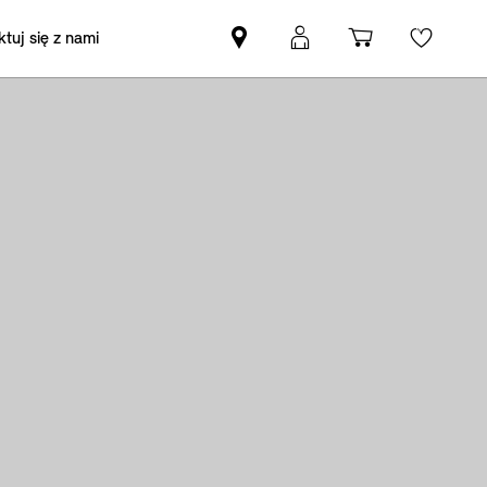
tuj się z nami
Znajdź
Logowanie
Koszyk
Wishli
Partnera
MyMini
MINI