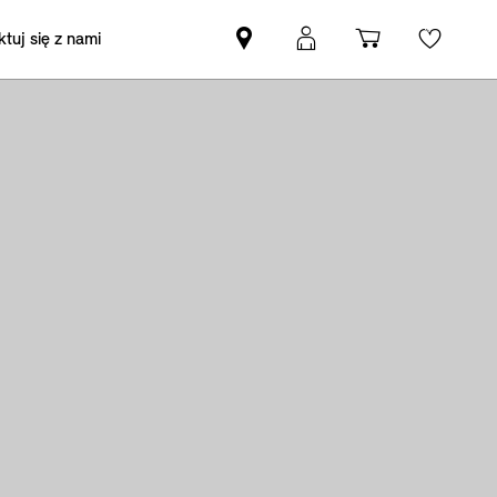
tuj się z nami
Znajdź
Logowanie
Koszyk
Wishli
Partnera
MyMini
MINI