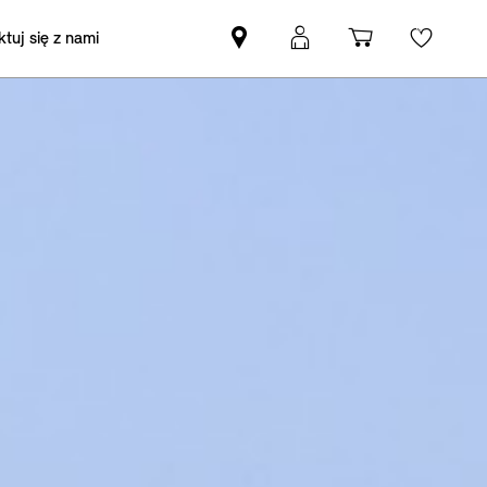
tuj się z nami
Znajdź
Logowanie
Koszyk
Wishli
Partnera
MyMini
MINI