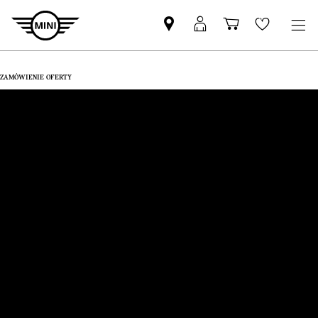
Znajdź
Logowanie
Koszyk
Wishlis
Partnera
MyMini
MINI
ZAMÓWIENIE OFERTY