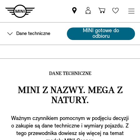
Znajdź
Logowanie
Koszyk
Wishlis
Partnera
MyMini
MINI
MINI gotowe do
Dane techniczne
odbioru
DANE TECHNICZNE
MINI Z NAZWY. MEGA Z
NATURY.
Ważnym czynnikiem pomocnym w podjęciu decyzji
o zakupie są dane techniczne i wymiary pojazdu. Z
tego przewodnika dowiesz się więcej na temat