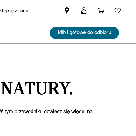
tuj się z nami
Znajdź
Logowanie
Koszyk
Wishli
Partnera
MyMini
MINI
MINI gotowe do odbioru
 NATURY.
W tym przewodniku dowiesz się więcej na