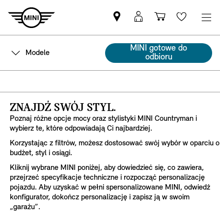
Znajdź
Logowanie
Koszyk
Wishlis
Partnera
MyMini
MINI
MINI gotowe do
Modele
odbioru
ZNAJDŹ SWÓJ STYL.
Poznaj różne opcje mocy oraz stylistyki MINI Countryman i
wybierz te, które odpowiadają Ci najbardziej.
Korzystając z filtrów, możesz dostosować swój wybór w oparciu o
budżet, styl i osiągi.
Kliknij wybrane MINI poniżej, aby dowiedzieć się, co zawiera,
przejrzeć specyfikacje techniczne i rozpocząć personalizację
pojazdu. Aby uzyskać w pełni spersonalizowane MINI, odwiedź
konfigurator, dokończ personalizację i zapisz ją w swoim
„garażu”.