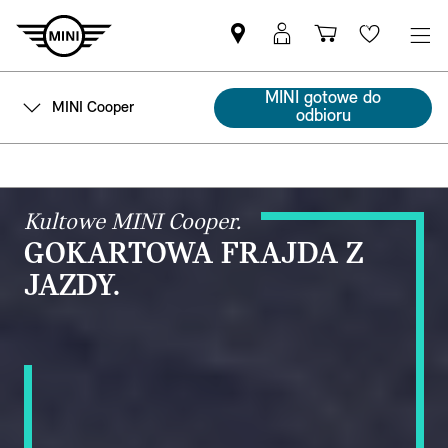
Znajdź
Logowanie
Koszyk
Wishlis
Partnera
MyMini
MINI
MINI gotowe do
MINI Cooper
odbioru
Kultowe MINI Cooper.
GOKARTOWA FRAJDA Z
JAZDY.