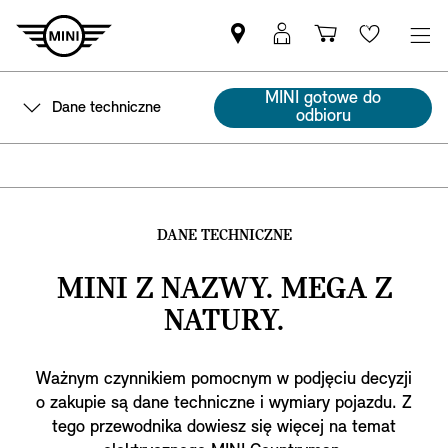
Znajdź
Logowanie
Koszyk
Wishlis
Partnera
MyMini
MINI
MINI gotowe do
Dane techniczne
odbioru
DANE TECHNICZNE
MINI Z NAZWY. MEGA Z
NATURY.
Ważnym czynnikiem pomocnym w podjęciu decyzji
o zakupie są dane techniczne i wymiary pojazdu. Z
tego przewodnika dowiesz się więcej na temat