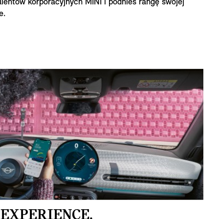
lientów korporacyjnych MINI i podnieś rangę swojej
e.
 EXPERIENCE.