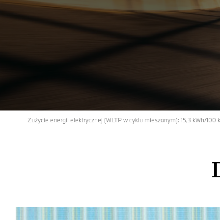
Zużycie energii elektrycznej (WLTP w cyklu mieszanym): 15,3 kWh/100