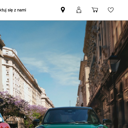
tuj się z nami
Znajdź
Logowanie
Koszyk
Wishli
Partnera
MyMini
MINI