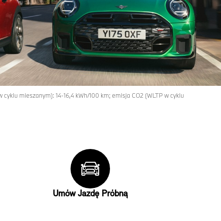
 w cyklu mieszanym): 14-16,4 kWh/100 km; emisja CO2 (WLTP w cyklu
Umów Jazdę Próbną