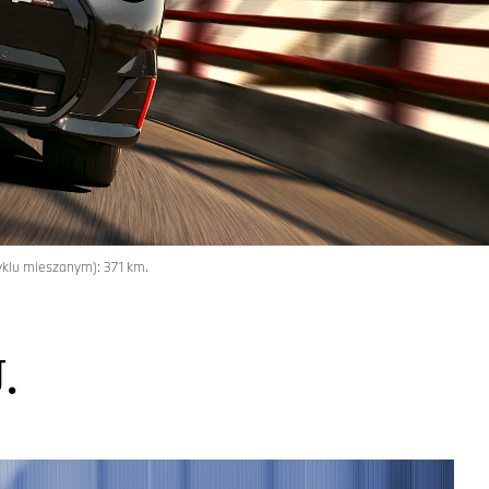
yklu mieszanym): 371 km.
.