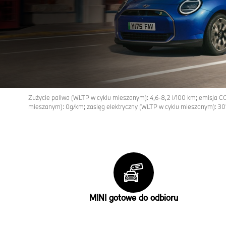
Zużycie paliwa (WLTP w cyklu mieszanym): 4,6-8,2 l/100 km; emisja C
mieszanym): 0g/km; zasięg elektryczny (WLTP w cyklu mieszanym): 30
MINI gotowe do odbioru