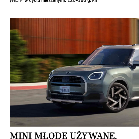
(WLTP w cyklu mieszanym): 120-186 g/km
MINI MŁODE UŻYWANE.