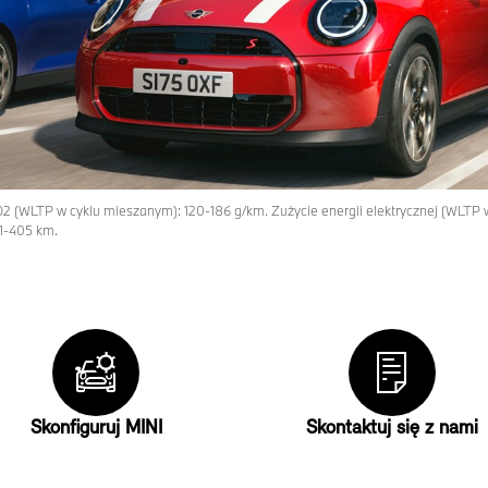
O2 (WLTP w cyklu mieszanym): 120-186 g/km. Zużycie energii elektrycznej (WLTP
1-405 km.
Skonfiguruj MINI
Skontaktuj się z nami