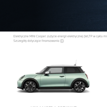
Elektryczne MINI Cooper: zużycie energii elektrycznej (WLTP w cyklu
disclaimer
Szczegóły dotyczące finansowania