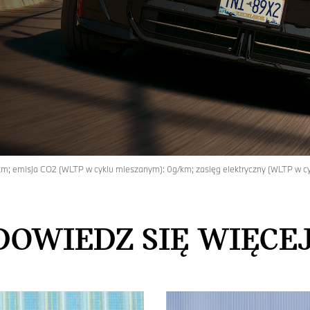
 km; emisja CO2 (WLTP w cyklu mieszanym): 0g/km; zasięg elektryczny (WLTP w c
DOWIEDZ SIĘ WIĘCEJ