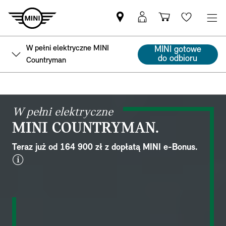
Znajdź
Logowanie
Koszyk
Wishlis
Partnera
MyMini
MINI
W pełni elektryczne MINI
MINI gotowe
do odbioru
Countryman
W pełni elektryczne
MINI COUNTRYMAN.
Teraz już od 164 900 zł z dopłatą MINI e-Bonus.
disclaimer