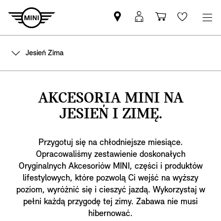
Znajdź
Logowanie
Koszyk
Wishlis
Partnera
MyMini
MINI
Jesień Zima
AKCESORIA MINI NA
JESIEŃ I ZIMĘ.
Przygotuj się na chłodniejsze miesiące.
Opracowaliśmy zestawienie doskonałych
Oryginalnych Akcesoriów MINI, części i produktów
lifestylowych, które pozwolą Ci wejść na wyższy
poziom, wyróżnić się i cieszyć jazdą. Wykorzystaj w
pełni każdą przygodę tej zimy. Zabawa nie musi
hibernować.