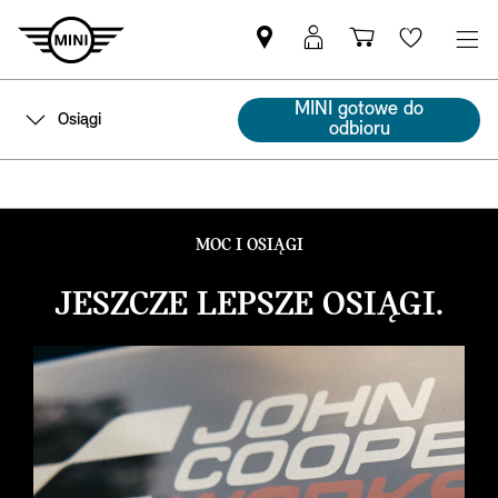
Znajdź
Logowanie
Koszyk
Wishlis
Partnera
MyMini
MINI
MINI gotowe do
Osiągi
odbioru
MOC I OSIĄGI
JESZCZE LEPSZE OSIĄGI.