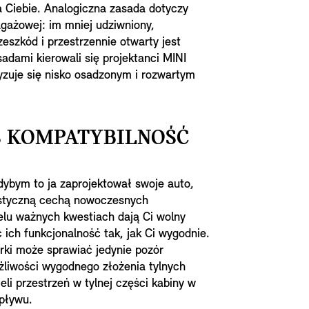
la Ciebie. Analogiczna zasada dotyczy
agażowej: im mniej udziwniony,
eszkód i przestrzennie otwarty jest
sadami kierowali się projektanci MINI
yzuje się nisko osadzonym i rozwartym
S KOMPATYBILNOŚĆ
gdybym to ja zaprojektował swoje auto,
astyczną cechą nowoczesnych
elu ważnych kwestiach dają Ci wolny
ich funkcjonalność tak, jak Ci wygodnie.
ki może sprawiać jedynie pozór
ożliwości wygodnego złożenia tylnych
ieli przestrzeń w tylnej części kabiny w
pływu.