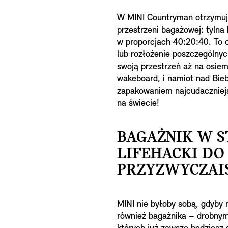
W MINI Countryman otrzymuj
przestrzeni bagażowej: tylna 
w proporcjach 40:20:40. To 
lub rozłożenie poszczególny
swoją przestrzeń aż na osie
wakeboard, i namiot nad Biebr
zapakowaniem najcudaczniejs
na świecie!
BAGAŻNIK W S
LIFEHACKI DO
PRZYZWYCZAI
MINI nie byłoby sobą, gdyby 
również bagażnika – drobnymi