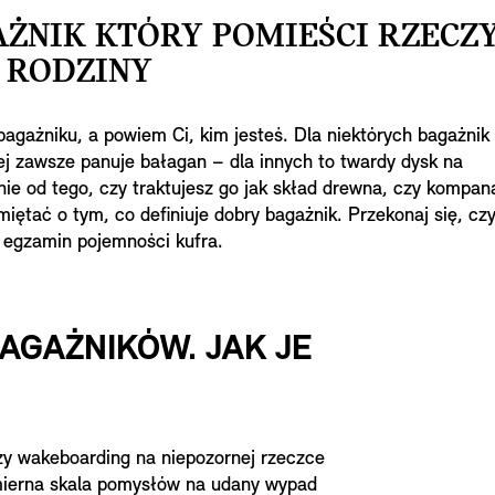
ŻNIK KTÓRY POMIEŚCI RZECZ
 RODZINY
gażniku, a powiem Ci, kim jesteś. Dla niektórych bagażnik 
ej zawsze panuje bałagan – dla innych to twardy dysk na
ie od tego, czy traktujesz go jak skład drewna, czy kompan
iętać o tym, co definiuje dobry bagażnik. Przekonaj się, cz
 egzamin pojemności kufra.
AGAŻNIKÓW. JAK JE
y wakeboarding na niepozornej rzeczce
mierna skala pomysłów na udany wypad