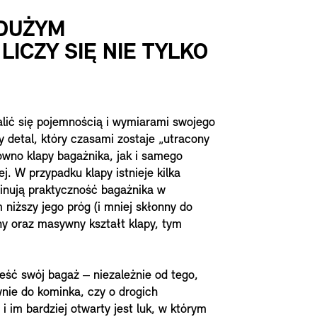
 DUŻYM
LICZY SIĘ NIE TYLKO
lić się pojemnością i wymiarami swojego
y detal, który czasami zostaje „utracony
ówno klapy bagażnika, jak i samego
j. W przypadku klapy istnieje kilka
minują praktyczność bagażnika w
niższy jego próg (i mniej skłonny do
rny oraz masywny kształt klapy, tym
ieść swój bagaż ‒ niezależnie od tego,
ie do kominka, czy o drogich
 im bardziej otwarty jest luk, w którym