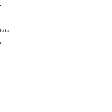
Y
to ta
a
y