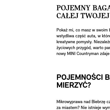
POJEMNY BAGA
CAŁEJ TWOJEJ
Pokaż mi, co masz w swoim ba
wstydliwa część auta, w któr
kreatywne pomysły. Niezależn
życiowych przygód, warto pam
nowy MINI Countryman zdaje
POJEMNOŚCI B
MIERZYĆ?
Mikrowyprawa nad Biebrzę cz
za miastem? Nie istnieje wy