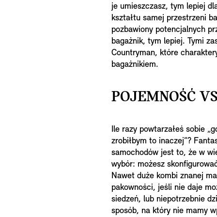
je umieszczasz, tym lepiej d
kształtu samej przestrzeni b
pozbawiony potencjalnych prz
bagażnik, tym lepiej. Tymi za
Countryman, które charakter
bagażnikiem.
POJEMNOŚĆ V
Ile razy powtarzałeś sobie „
zrobiłbym to inaczej”? Fant
samochodów jest to, że w wi
wybór: możesz skonfigurować 
Nawet duże kombi znanej mar
pakowności, jeśli nie daje m
siedzeń, lub niepotrzebnie dz
sposób, na który nie mamy w