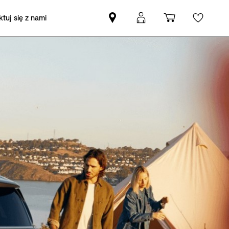
tuj się z nami
Znajdź
Logowanie
Koszyk
Wishli
Partnera
MyMini
MINI