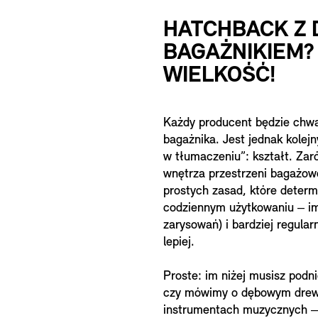
HATCHBACK Z
BAGAŻNIKIEM? 
WIELKOŚĆ!
Każdy producent będzie chwa
bagażnika. Jest jednak kolejn
w tłumaczeniu”: kształt. Zar
wnętrza przestrzeni bagażowe
prostych zasad, które deter
codziennym użytkowaniu ‒ im 
zarysowań) i bardziej regula
lepiej.
Proste: im niżej musisz podn
czy mówimy o dębowym drewn
instrumentach muzycznych ‒ i