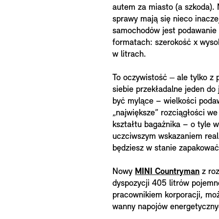
autem za miasto (a szkoda).
sprawy mają się nieco inacz
samochodów jest podawanie 
formatach: szerokość x wys
w litrach.
To oczywistość ‒ ale tylko z
siebie przekładalne jeden do 
być mylące – wielkości poda
„największe” rozciągłości we
kształtu bagażnika – o tyle 
uczciwszym wskazaniem realn
będziesz w stanie zapakować
Nowy
MINI Countryman
z roz
dyspozycji 405 litrów pojemn
pracownikiem korporacji, moż
wanny napojów energetyczny