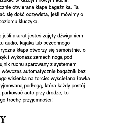
 szukać w każdym nowym aucie.
ycznie otwierana klapa bagażnika. Ta
ć się dość oczywista, jeśli mówimy o
poziomu kluczyka.
: jeśli akurat jesteś zajęty dźwiganiem
u audio, kajaka lub bezcennego
tryczna klapa otworzy się samoistnie, o
uczyk i wykonasz zamach nogą pod
zujnik ruchu sparowany z systemem
rzy wówczas automatycznie bagażnik bez
tego wisienka na torcie: wyściełana ławka
yjmowaną podłogą, która każdy postój
k parkować auto przy drodze, to
ego trochę przyjemności!
BY