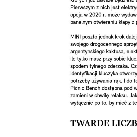
których już zawsze będziesz
Pierwszym z nich jest elektr
opcja w 2020 r. może wydawa
banalnym otwieraniu klapy z 
MINI poszło jednak krok dalej
swojego drogocennego sprzęt
argentyńskiego kaktusa, elek
ile tylko masz przy sobie kl
spodem tylnego zderzaka. C
identyfikacji kluczyka otwo
potrzeby używania rąk. I do 
Picnic Bench dostępna pod w
zamieni w chwilę relaksu. Ja
wyłącznie po to, by mieć z t
TWARDE LICZ