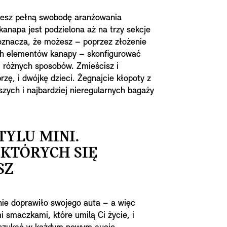
esz pełną swobodę aranżowania
kanapa jest podzielona aż na trzy sekcje
oznacza, że możesz – poprzez złożenie
ch elementów kanapy – skonfigurować
m różnych sposobów. Zmieścisz i
zę, i dwójkę dzieci. Żegnajcie kłopoty z
zych i najbardziej nieregularnych bagaży
TYLU MINI.
 KTÓRYCH SIĘ
SZ
nie doprawiło swojego auta – a więc
 smaczkami, które umilą Ci życie, i