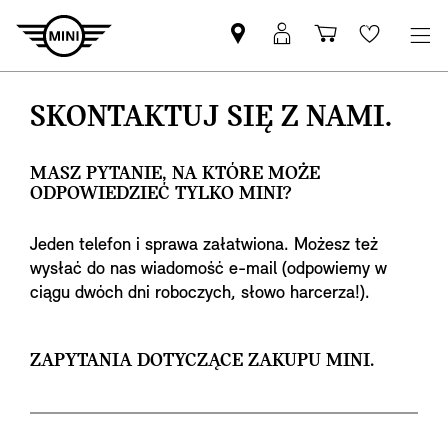
Znajdź
Logowanie
Koszyk
Wishlis
Partnera
MyMini
MINI
SKONTAKTUJ SIĘ Z NAMI.
MASZ PYTANIE, NA KTÓRE MOŻE
ODPOWIEDZIEĆ TYLKO MINI?
Jeden telefon i sprawa załatwiona. Możesz też
wysłać do nas wiadomość e-mail (odpowiemy w
ciągu dwóch dni roboczych, słowo harcerza!).
ZAPYTANIA DOTYCZĄCE ZAKUPU MINI.