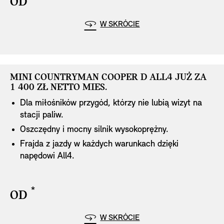
OD
disclaimer
Highlights
W SKRÓCIE
MINI COUNTRYMAN COOPER D ALL4 JUŻ ZA
MINI COUNTRYMAN COOPER D ALL4 JUŻ ZA
1 400 ZŁ NETTO MIES.
1 400 ZŁ NETTO MIES.
Dla miłośników przygód, którzy nie lubią wizyt na
stacji paliw.
Oszczędny i mocny silnik wysokoprężny.
Frajda z jazdy w każdych warunkach dzięki
disclaimer
napędowi All4.
*
OD
disclaimer
Highlights
W SKRÓCIE