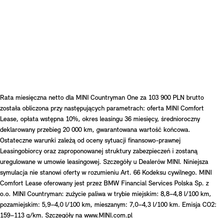
Rata miesięczna netto dla MINI Countryman One za 103 900 PLN brutto
została obliczona przy następujących parametrach: oferta MINI Comfort
Lease, opłata wstępna 10%, okres leasingu 36 miesięcy, średnioroczny
deklarowany przebieg 20 000 km, gwarantowana wartość końcowa.
Ostateczne warunki zależą od oceny sytuacji finansowo-prawnej
Leasingobiorcy oraz zaproponowanej struktury zabezpieczeń i zostaną
uregulowane w umowie leasingowej. Szczegóły u Dealerów MINI. Niniejsza
symulacja nie stanowi oferty w rozumieniu Art. 66 Kodeksu cywilnego. MINI
Comfort Lease oferowany jest przez BMW Financial Services Polska Sp. z
o.o. MINI Countryman: zużycie paliwa w trybie miejskim: 8,8–4,8 l/100 km,
pozamiejskim: 5,9–4,0 l/100 km, mieszanym: 7,0–4,3 l/100 km. Emisja CO2:
159–113 g/km. Szczegóły na www.MINI.com.pl