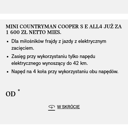
MINI COUNTRYMAN COOPER S E ALL4 JUŻ ZA
MINI COUNTRYMAN COOPER S E ALL4 JUŻ ZA
1 600 ZŁ NETTO MIES.
1 600 ZŁ NETTO MIES.
Dla miłośników frajdy z jazdy z elektrycznym
zacięciem.
Zasięg przy wykorzystaniu tylko napędu
elektrycznego wynoszący do 42 km.
disclaimer
Napęd na 4 koła przy wykorzystaniu obu napędów.
*
OD
disclaimer
Highlights
W SKRÓCIE