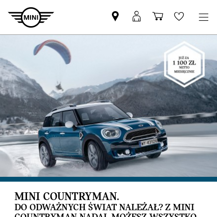
Znajdź
Logowanie
Koszyk
Wishlis
Partnera
MyMini
MINI
MINI COUNTRYMAN.
DO ODWAŻNYCH ŚWIAT NALEŻAŁ? Z MINI