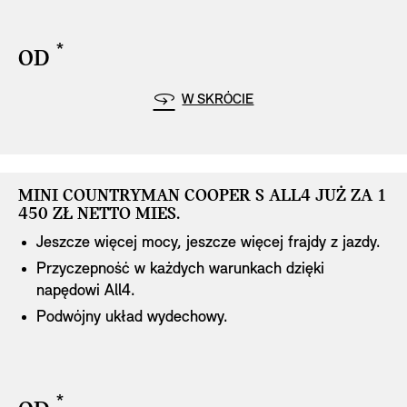
*
OD
disclaimer
Highlights
W SKRÓCIE
MINI COUNTRYMAN COOPER S ALL4 JUŻ ZA 1
MINI COUNTRYMAN COOPER S ALL4 JUŻ ZA 1
450 ZŁ NETTO MIES.
450 ZŁ NETTO MIES.
Jeszcze więcej mocy, jeszcze więcej frajdy z jazdy.
Przyczepność w każdych warunkach dzięki
napędowi All4.
Podwójny układ wydechowy.
disclaimer
*