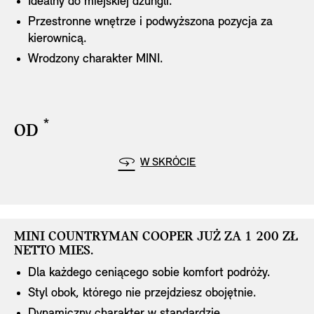
Idealny do miejskiej dżungli.
Przestronne wnętrze i podwyższona pozycja za
kierownicą.
Wrodzony charakter MINI.
disclaimer
*
OD
disclaimer
Highlights
W SKRÓCIE
MINI COUNTRYMAN COOPER JUŻ ZA 1 200 ZŁ
MINI COUNTRYMAN COOPER JUŻ ZA 1 200 ZŁ
NETTO MIES.
NETTO MIES.
Dla każdego ceniącego sobie komfort podróży.
Styl obok, którego nie przejdziesz obojętnie.
Dynamiczny charakter w standardzie.