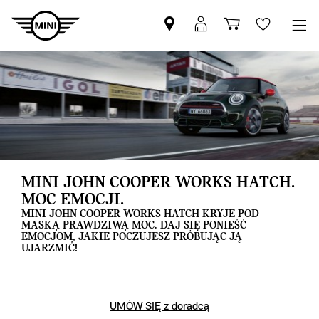
Znajdź
Logowanie
Koszyk
Wishlis
Partnera
MyMini
MINI
MINI JOHN COOPER WORKS HATCH.
MOC EMOCJI.
MINI JOHN COOPER WORKS HATCH KRYJE POD
MASKĄ PRAWDZIWĄ MOC. DAJ SIĘ PONIEŚĆ
EMOCJOM, JAKIE POCZUJESZ PRÓBUJĄC JĄ
UJARZMIĆ!
UMÓW SIĘ z doradcą