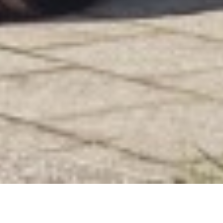
W MINI korzystają Państwo z przedłużonej gwarancji na
akumulator wysokonapięciowy w Państwa hybrydowym