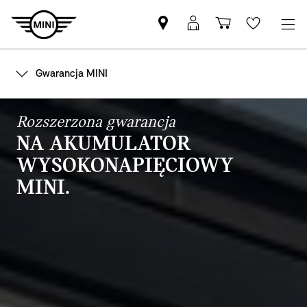
Znajdź
Logowanie
Koszyk
Wishlis
Partnera
MyMini
MINI
Gwarancja MINI
Rozszerzona gwarancja
NA AKUMULATOR
WYSOKONAPIĘCIOWY
MINI.