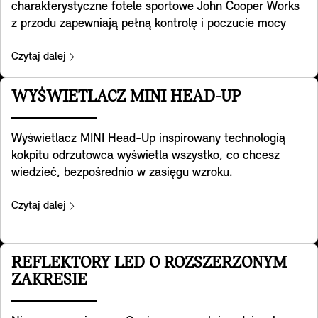
charakterystyczne fotele sportowe John Cooper Works
z przodu zapewniają pełną kontrolę i poczucie mocy
samochodu. Opracowane zostały w oparciu i specjalną
geometrię foteli sportowych, mają zintegrowane
Czytaj dalej
zagłówki i oferują dodatkowe podparcie ramion podczas
pokonywania zakrętów w legendarnym stylu MINI. Z
WYŚWIETLACZ MINI HEAD-UP
tyłu znajduje się również wygodna kieszeń. Są one
dostępne w pakietach Favoured i JCW.
Wyświetlacz MINI Head-Up inspirowany technologią
kokpitu odrzutowca wyświetla wszystko, co chcesz
wiedzieć, bezpośrednio w zasięgu wzroku.
Przezroczysty ekran na desce rozdzielczej wyświetla
kluczowe dane, takie jak prędkość jazdy, mapy, funkcje
Czytaj dalej
wspomagające kierowcę i szczegóły systemu
inforozrywki. Wyraźny jak nigdy dotąd, zapewnia
doskonałą jakość obrazu nawet w bardzo jasnym
REFLEKTORY LED O ROZSZERZONYM
otoczeniu. Wysokość i jasność można regulować, a
ZAKRESIE
wyświetlane informacje można dostosować do
własnych potrzeb. Wyświetlacz dostosowuje się