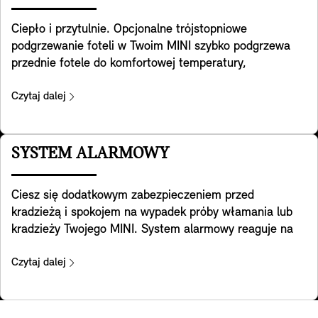
przez obsługę lub w sytuacjach awaryjnych.
Ciepło i przytulnie. Opcjonalne trójstopniowe
Dostępność funkcji zależy od przepisów prawnych
podgrzewanie foteli w Twoim MINI szybko podgrzewa
obowiązujących w danym kraju.
przednie fotele do komfortowej temperatury,
zapewniając przyjemne ciepło i relaks przy zimnej
pogodzie. Ogrzewa siedzisko i całą powierzchnię styku
Czytaj dalej
oparcia z ciałem, oferując kompletny komfort
siedzenia. Ponadto na wyświetlaczu kontrolnym można
dostosować rozdział ciepła do własnych preferencji.
SYSTEM ALARMOWY
Ciesz się dodatkowym zabezpieczeniem przed
kradzieżą i spokojem na wypadek próby włamania lub
kradzieży Twojego MINI. System alarmowy reaguje na
zmiany położenia i wibracje samochodu, uruchamiając
sygnał ostrzegawczy i światła awaryjne. Dioda
Czytaj dalej
w lusterku wewnętrznym sygnalizuje włączenie
systemu.