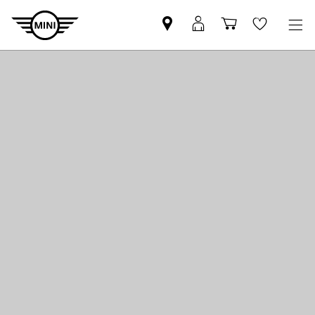
Znajdź
Logowanie
Koszyk
Wishlis
Partnera
MyMini
MINI