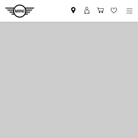
Znajdź
Logowanie
Koszyk
Wishlis
Partnera
MyMini
MINI