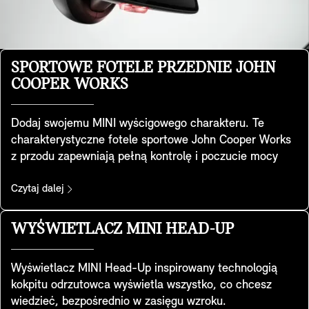
SPORTOWE FOTELE PRZEDNIE JOHN
COOPER WORKS
Dodaj swojemu MINI wyścigowego charakteru. Te
charakterystyczne fotele sportowe John Cooper Works
z przodu zapewniają pełną kontrolę i poczucie mocy
samochodu. Opracowane zostały w oparciu i specjalną
geometrię foteli sportowych, mają zintegrowane
Czytaj dalej
zagłówki i oferują dodatkowe podparcie ramion podczas
pokonywania zakrętów w legendarnym stylu MINI. Są
WYŚWIETLACZ MINI HEAD-UP
one dostępne w pakietach Favoured i JCW.
Wyświetlacz MINI Head-Up inspirowany technologią
kokpitu odrzutowca wyświetla wszystko, co chcesz
wiedzieć, bezpośrednio w zasięgu wzroku.