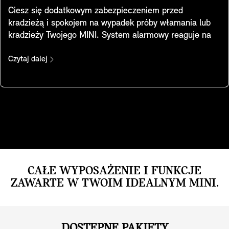
Ciesz się dodatkowym zabezpieczeniem przed
kradzieżą i spokojem na wypadek próby włamania lub
kradzieży Twojego MINI. System alarmowy reaguje na
zmiany położenia i wibracje samochodu, uruchamiając
sygnał ostrzegawczy i światła awaryjne. Dioda
Czytaj dalej
w lusterku wewnętrznym sygnalizuje włączenie
systemu.
CAŁE WYPOSAŻENIE I FUNKCJE
ZAWARTE W TWOIM IDEALNYM MINI.
DOSTĘPNE PAKIETY