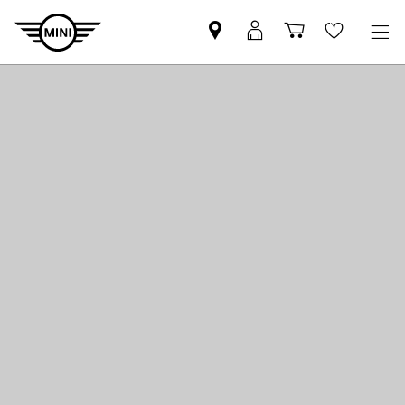
Znajdź
Logowanie
Koszyk
Wishlis
Partnera
MyMini
MINI