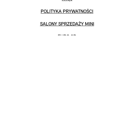
POLITYKA PRYWATNOŚCI
SALONY SPRZEDAŻY MINI
EURO 6D
OPONY MINI
Akt o Usługach Cyfrowych („DSA”)
Mapa witryny
Oświadczenie o dostępności
GPSR
Rozporządzenie UE w sprawie baterii