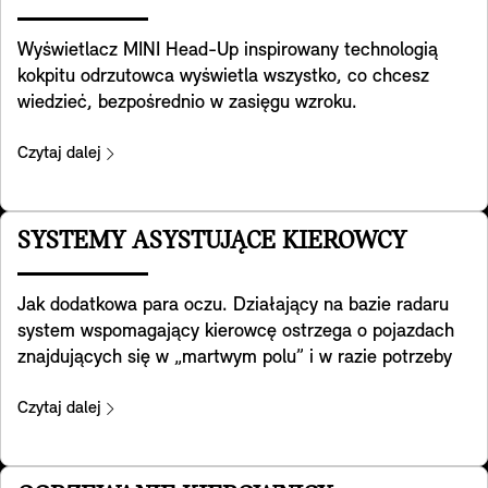
Wyświetlacz MINI Head-Up inspirowany technologią
kokpitu odrzutowca wyświetla wszystko, co chcesz
wiedzieć, bezpośrednio w zasięgu wzroku.
Przezroczysty ekran na desce rozdzielczej wyświetla
kluczowe dane, takie jak prędkość jazdy, mapy, funkcje
Czytaj dalej
wspomagające kierowcę i szczegóły systemu
inforozrywki. Wyraźny jak nigdy dotąd, zapewnia
doskonałą jakość obrazu nawet w bardzo jasnym
SYSTEMY ASYSTUJĄCE KIEROWCY
otoczeniu. Wysokość i jasność można regulować, a
wyświetlane informacje można dostosować do
Jak dodatkowa para oczu. Działający na bazie radaru
własnych potrzeb. Wyświetlacz dostosowuje się
system wspomagający kierowcę ostrzega o pojazdach
również do wybranego trybu MINI Experience, dzięki
znajdujących się w „martwym polu” i w razie potrzeby
czemu możesz cieszyć się spójnym doświadczeniem.
aktywnie naprowadza MINI z powrotem na właściwy tor
jazdy. Ponadto pomaga wykrywać ruch poprzeczny za
Czytaj dalej
Tobą podczas cofania. Pomaga też zapobiegać
wypadkom z tyłu, np. ostrzegając o zbliżaniu się do