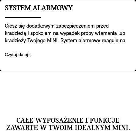
dostosować rozdział ciepła do własnych preferencji.
SYSTEM ALARMOWY
Ciesz się dodatkowym zabezpieczeniem przed
kradzieżą i spokojem na wypadek próby włamania lub
kradzieży Twojego MINI. System alarmowy reaguje na
zmiany położenia i wibracje samochodu, uruchamiając
sygnał ostrzegawczy i światła awaryjne. Dioda
Czytaj dalej
w lusterku wewnętrznym sygnalizuje włączenie
systemu.
CAŁE WYPOSAŻENIE I FUNKCJE
ZAWARTE W TWOIM IDEALNYM MINI.