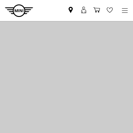
Znajdź
Logowanie
Koszyk
Wishlis
Partnera
MyMini
MINI