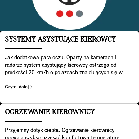
SYSTEMY ASYSTUJĄCE KIEROWCY
Jak dodatkowa para oczu. Oparty na kamerach i
radarze system asystujący kierowcy ostrzega od
prędkości 20 km/h o pojazdach znajdujących się w
„martwym polu” i w razie potrzeby aktywnie
nakierowuje MINI z powrotem na pierwotny pas ruchu.
Czytaj dalej
Ponadto pomaga wykrywać ruch poprzeczny za Tobą
podczas cofania. Pomaga też zapobiegać wypadkom z
tyłu, np. ostrzegając o zbliżaniu się do końca korka
OGRZEWANIE KIEROWNICY
poprzez miganie świateł awaryjnych. A po otwarciu
drzwi ostrzega Cię o ryzyku kolizji z pojazdem
Przyjemny dotyk ciepła. Ogrzewanie kierownicy
nadjeżdżającym z tyłu (np. rowerzystą). Należy
pozwala szybko uzyskać komfortową temperaturę