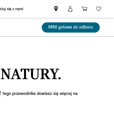
tuj się z nami
Znajdź
Logowanie
Koszyk
Wishli
Partnera
MyMini
MINI
MINI gotowe do odbioru
 NATURY.
 tego przewodnika dowiesz się więcej na