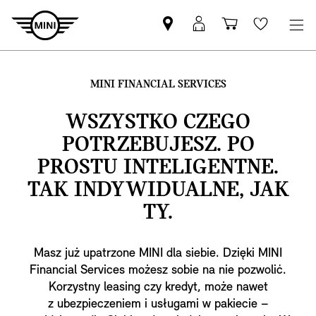
Znajdź
Logowanie
Koszyk
Wishlis
Partnera
MyMini
MINI
MINI FINANCIAL SERVICES
WSZYSTKO CZEGO
POTRZEBUJESZ. PO
PROSTU INTELIGENTNE.
TAK INDYWIDUALNE, JAK
TY.
Masz już upatrzone MINI dla siebie. Dzięki MINI
Financial Services możesz sobie na nie pozwolić.
Korzystny leasing czy kredyt, może nawet
z ubezpieczeniem i usługami w pakiecie –