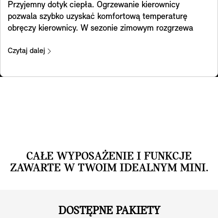
Przyjemny dotyk ciepła. Ogrzewanie kierownicy
pozwala szybko uzyskać komfortową temperaturę
obręczy kierownicy. W sezonie zimowym rozgrzewa
ręce i sprawia, że codzienne dojazdy do pracy czy
wycieczki są znacznie przyjemniejsze.
Czytaj dalej
CAŁE WYPOSAŻENIE I FUNKCJE
ZAWARTE W TWOIM IDEALNYM MINI.
DOSTĘPNE PAKIETY