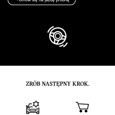
Umów się na jazdę próbną
ZRÓB NASTĘPNY KROK.