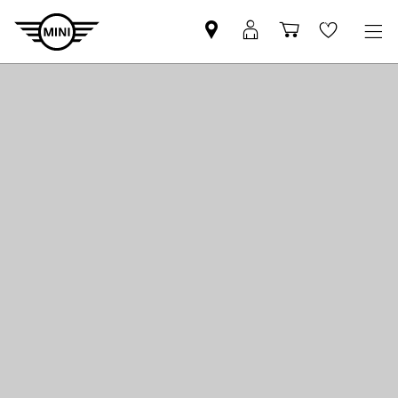
Znajdź
Logowanie
Koszyk
Wishlis
Partnera
MyMini
MINI