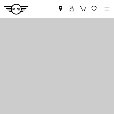
Znajdź
Logowanie
Koszyk
Wishlis
Partnera
MyMini
MINI