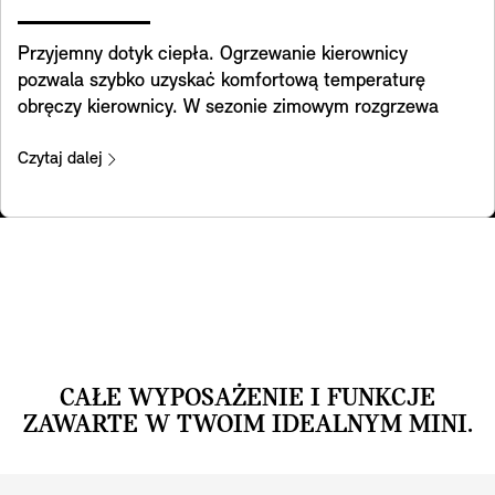
Przyjemny dotyk ciepła. Ogrzewanie kierownicy
pozwala szybko uzyskać komfortową temperaturę
obręczy kierownicy. W sezonie zimowym rozgrzewa
ręce i sprawia, że codzienne dojazdy do pracy czy
wycieczki są znacznie przyjemniejsze.
Czytaj dalej
CAŁE WYPOSAŻENIE I FUNKCJE
ZAWARTE W TWOIM IDEALNYM MINI.