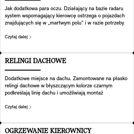
dostępne w pakietach Favoured i JCW.
Jak dodatkowa para oczu. Działający na bazie radaru
system wspomagający kierowcę ostrzega o pojazdach
znajdujących się w „martwym polu” i w razie potrzeby
aktywnie naprowadza MINI z powrotem na właściwy tor
jazdy. Ponadto pomaga wykrywać ruch poprzeczny za
Czytaj dalej
Tobą podczas cofania. Pomaga też zapobiegać
wypadkom z tyłu, np. ostrzegając o zbliżaniu się do
końca korka poprzez miganie świateł awaryjnych. A po
RELINGI DACHOWE
otwarciu drzwi ostrzega Cię o ryzyku kolizji z pojazdem
nadjeżdżającym z tyłu. Należy pamiętać, że systemy
Dodatkowe miejsce na dachu. Zamontowane na płasko
zawarte w tym wyposażeniu zapewniają pomoc tylko w
relingi dachowe w błyszczącym kolorze czarnym
ściśle określonych granicach. Ostateczna
podkreślają linię dachu i umożliwiają montaż
odpowiedzialność za dostosowanie jazdy do warunków
wielofunkcyjnych belek bazowych, na których można
drogowych spoczywa na kierowcy. Dostępność w
bezpiecznie montować rowery, pojemniki dachowe,
Czytaj dalej
przyszłości zależy od przepisów obowiązujących w
narty lub dodatkowy bagaż i wiele więcej.
danym kraju.
OGRZEWANIE KIEROWNICY