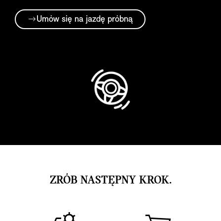
Umów się na jazdę próbną
ZRÓB NASTĘPNY KROK.