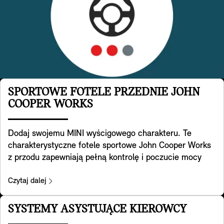
SPORTOWE FOTELE PRZEDNIE JOHN
COOPER WORKS
Dodaj swojemu MINI wyścigowego charakteru. Te
charakterystyczne fotele sportowe John Cooper Works
z przodu zapewniają pełną kontrolę i poczucie mocy
samochodu. Opracowane zostały w oparciu i specjalną
geometrię foteli sportowych, mają zintegrowane
Czytaj dalej
zagłówki i oferują dodatkowe podparcie ramion podczas
pokonywania zakrętów w legendarnym stylu MINI. Z
SYSTEMY ASYSTUJĄCE KIEROWCY
tyłu znajduje się również wygodna kieszeń. Są one