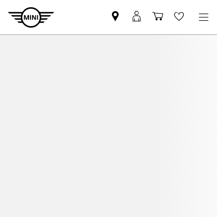
Znajdź
Logowanie
Koszyk
Wishlis
Partnera
MyMini
MINI