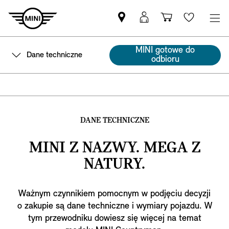
Znajdź
Logowanie
Koszyk
Wishlis
Partnera
MyMini
MINI
MINI gotowe do
Dane techniczne
odbioru
DANE TECHNICZNE
MINI Z NAZWY. MEGA Z
NATURY.
Ważnym czynnikiem pomocnym w podjęciu decyzji
o zakupie są dane techniczne i wymiary pojazdu. W
tym przewodniku dowiesz się więcej na temat