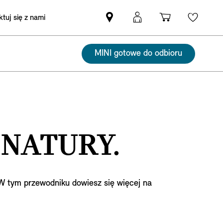
tuj się z nami
Znajdź
Logowanie
Koszyk
Wishli
Partnera
MyMini
MINI
MINI gotowe do odbioru
 NATURY.
W tym przewodniku dowiesz się więcej na