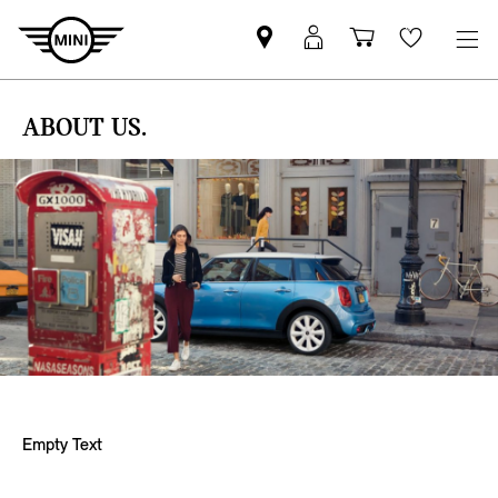
Znajdź
Logowanie
Koszyk
Wishlis
Partnera
MyMini
MINI
ABOUT US.
Empty Text