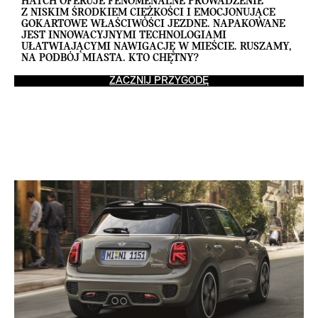
HATCH OFERUJE FENOMENALNE PROWADZENIE
Z NISKIM ŚRODKIEM CIĘŻKOŚCI I EMOCJONUJĄCE
GOKARTOWE WŁAŚCIWOŚCI JEZDNE. NAPAKOWANE
JEST INNOWACYJNYMI TECHNOLOGIAMI
UŁATWIAJĄCYMI NAWIGACJĘ W MIEŚCIE. RUSZAMY,
NA PODBÓJ MIASTA. KTO CHĘTNY?
ZACZNIJ PRZYGODĘ
T
E
A
S
E
R
S