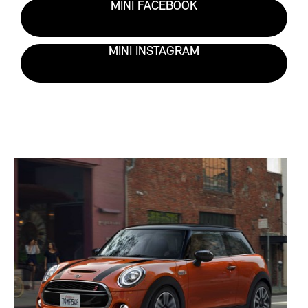
MINI FACEBOOK
MINI INSTAGRAM
T
E
A
S
E
R
S