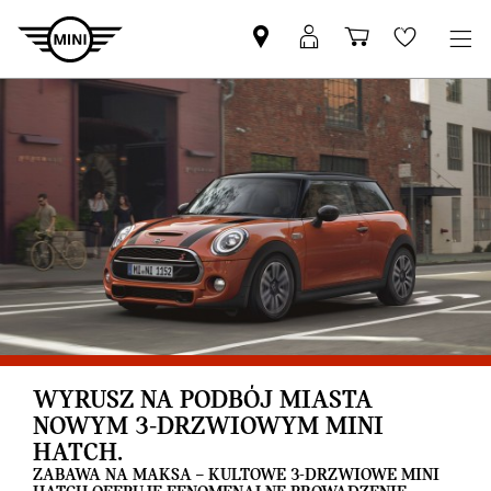
Znajdź
Logowanie
Koszyk
Wishlis
Partnera
MyMini
MINI
WYRUSZ NA PODBÓJ MIASTA
NOWYM 3-DRZWIOWYM MINI
HATCH.
ZABAWA NA MAKSA – KULTOWE 3-DRZWIOWE MINI