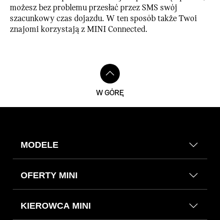
możesz bez problemu przesłać przez SMS swój
szacunkowy czas dojazdu. W ten sposób także Twoi
znajomi korzystają z MINI Connected.
W GÓRĘ
MODELE
OFERTY MINI
KIEROWCA MINI