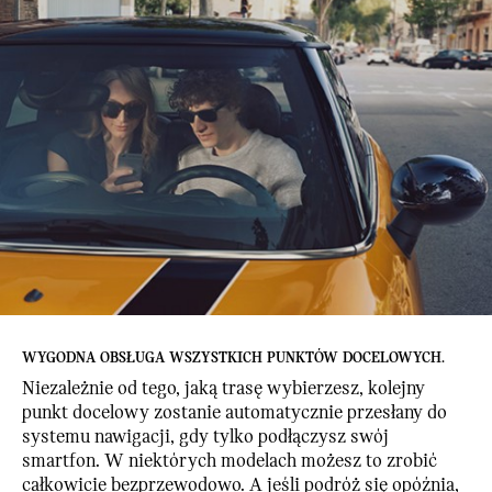
WYGODNA OBSŁUGA WSZYSTKICH PUNKTÓW DOCELOWYCH.
Niezależnie od tego, jaką trasę wybierzesz, kolejny
punkt docelowy zostanie automatycznie przesłany do
systemu nawigacji, gdy tylko podłączysz swój
smartfon. W niektórych modelach możesz to zrobić
całkowicie bezprzewodowo. A jeśli podróż się opóźnia,