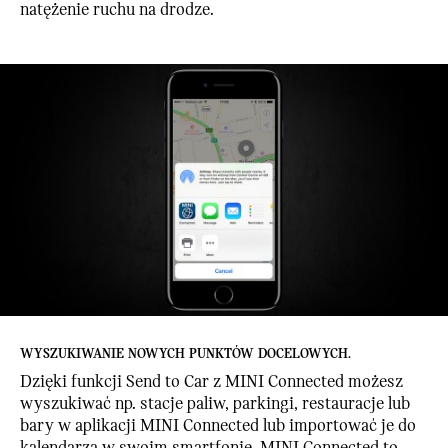
natężenie ruchu na drodze.
WYSZUKIWANIE NOWYCH PUNKTÓW DOCELOWYCH.
Dzięki funkcji Send to Car z MINI Connected możesz
wyszukiwać np. stacje paliw, parkingi, restauracje lub
bary w aplikacji MINI Connected lub importować je do