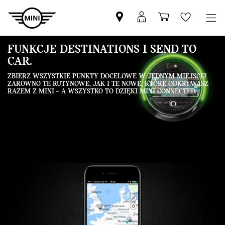
Znajdź
Logowanie
Koszyk
Wishlis
Partnera
MyMini
MINI
FUNKCJE DESTINATIONS I SEND TO
CAR.
ZBIERZ WSZYSTKIE PUNKTY DOCELOWE W JEDNYM MIEJSCU!
ZARÓWNO TE RUTYNOWE, JAK I TE NOWE, KTÓRE ODKRYWASZ
RAZEM Z MINI – A WSZYSTKO TO DZIĘKI MINI CONNECTED.