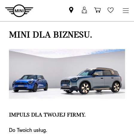
Znajdź
Logowanie
Koszyk
Wishlis
Partnera
MyMini
MINI
MINI DLA BIZNESU.
IMPULS DLA TWOJEJ FIRMY.
Do Twoich usług.