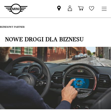
Znajdź
Logowanie
Koszyk
Wishlis
Partnera
MyMini
MINI
BIZNESOWY PARTNER
NOWE DROGI DLA BIZNESU