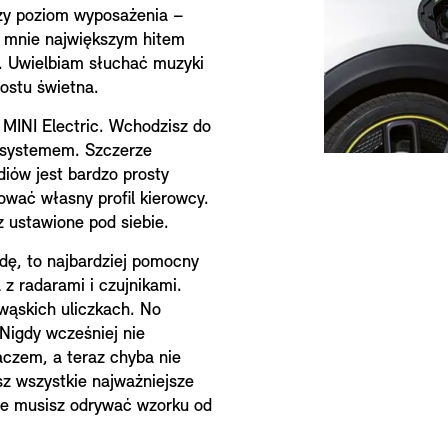
szy poziom wyposażenia –
a mnie największym hitem
. Uwielbiam słuchać muzyki
rostu świetna.
z MINI Electric. Wchodzisz do
z systemem. Szczerze
iów jest bardzo prosty
ować własny profil kierowcy.
 ustawione pod siebie.
dę, to najbardziej pomocny
z radarami i czujnikami.
 wąskich uliczkach. No
Nigdy wcześniej nie
czem, a teraz chyba nie
z wszystkie najważniejsze
ie musisz odrywać wzorku od