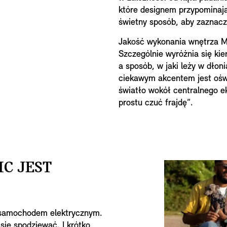
które designem przypominają
świetny sposób, aby zaznacz
Jakość wykonania wnętrza MI
Szczególnie wyróżnia się kie
a sposób, w jaki leży w dłon
ciekawym akcentem jest ośw
światło wokół centralnego ek
prostu czuć frajdę”.
IC JEST
m samochodem elektrycznym.
się spodziewać. I krótko