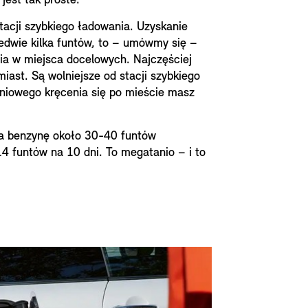
jest tak proste.
acji szybkiego ładowania. Uzyskanie
edwie kilka funtów, to – umówmy się –
nia w miejsca docelowych. Najczęściej
ast. Są wolniejsze od stacji szybkiego
dniowego kręcenia się po mieście masz
 benzynę około 30-40 funtów
14 funtów na 10 dni. To megatanio – i to