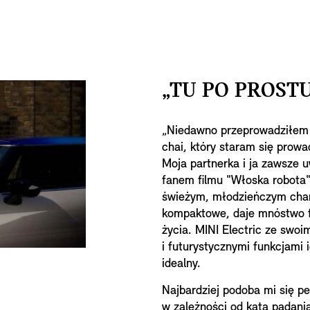
„TU PO PROSTU
„Niedawno przeprowadziłem s
chai, który staram się prow
Moja partnerka i ja zawsze u
fanem filmu "Włoska robota"
świeżym, młodzieńczym char
kompaktowe, daje mnóstwo fr
życia. MINI Electric ze sw
i futurystycznymi funkcjami id
idealny.
Najbardziej podoba mi się pe
w zależności od kąta padania