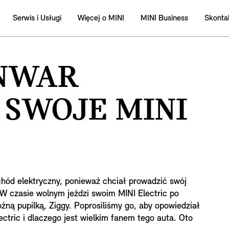
Serwis i Usługi
Więcej o MINI
MINI Business
Skontak
NWAR
 SWOJE
MINI
hód elektryczny, ponieważ chciał prowadzić swój
W czasie wolnym jeździ swoim MINI Electric po
ną pupilką, Ziggy. Poprosiliśmy go, aby opowiedział
ctric i dlaczego jest wielkim fanem tego auta. Oto