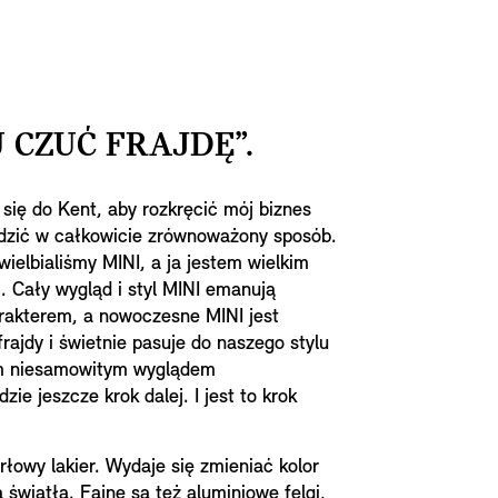
 CZUĆ FRAJDĘ”.
ię do Kent, aby rozkręcić mój biznes
adzić w całkowicie zrównoważony sposób.
wielbialiśmy MINI, a ja jestem wielkim
. Cały wygląd i styl MINI emanują
akterem, a nowoczesne MINI jest
ajdy i świetnie pasuje do naszego stylu
oim niesamowitym wyglądem
zie jeszcze krok dalej. I jest to krok
rłowy lakier. Wydaje się zmieniać kolor
 światła. Fajne są też aluminiowe felgi,