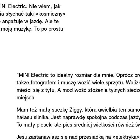
NI Electric. Nie wiem, jak
nia słychać taki »kosmiczny«
angażuje w jazdę. Ale te
ć moją muzykę. To po prostu
"MINI Electric to idealny rozmiar dla mnie. Oprócz p
także fotografem i muszę wozić wiele sprzętu. Walizk
mieści się z tyłu. A możliwość złożenia tylnych sied
miejsca.
Mam też małą suczkę Ziggy, która uwielbia ten samoc
hałasu silnika. Jest naprawdę spokojna podczas jazdy
To mały piesek, ale pies średniej wielkości również św
Jeśli zastanawiasz się nad przesiadką na »elektryka«,