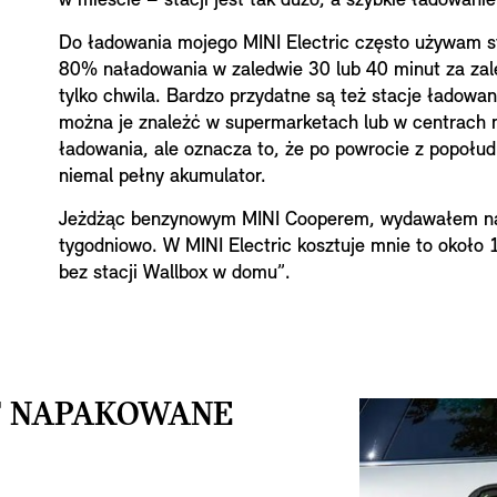
w mieście – stacji jest tak dużo, a szybkie ładowanie 
Do ładowania mojego MINI Electric często używam st
80% naładowania w zaledwie 30 lub 40 minut za zal
tylko chwila. Bardzo przydatne są też stacje ładowa
można je znaleźć w supermarketach lub w centrach mi
ładowania, ale oznacza to, że po powrocie z popołu
niemal pełny akumulator.
Jeżdżąc benzynowym MINI Cooperem, wydawałem na
tygodniowo. W MINI Electric kosztuje mnie to około 
bez stacji Wallbox w domu”.
ST NAPAKOWANE