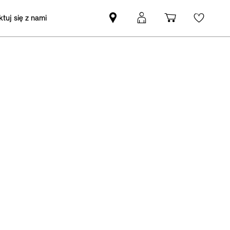
tuj się z nami
Znajdź
Logowanie
Koszyk
Wishli
Partnera
MyMini
MINI