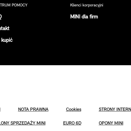
TRUM POMOCY
Klienci korporacyjni
Q
MINI dla firm
takt
 kupić
I
NOTA PRAWNA
Cookies
STRONY INTER
LONY SPRZEDAŻY MINI
EURO 6D
OPONY MINI