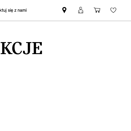
tuj się z nami
Znajdź
Logowanie
Koszyk
Wishli
Partnera
MyMini
MINI
UKCJE