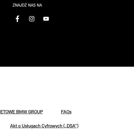
ZNAJDŹ NAS NA
NETOWE BMW GROUP
FAQs
Akt o Usługach Cyfrowych („DSA”)