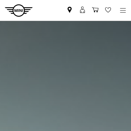
Znajdź
Logowanie
Koszyk
Wishlis
Partnera
MyMini
MINI