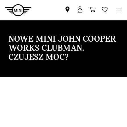
Znajdź
Logowanie
Koszyk
Wishlis
Partnera
MyMini
MINI
NOWE MINI JOHN COOPER
WORKS CLUBMAN.
CZUJESZ MOC?