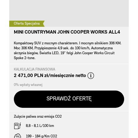
Oferta Specjalna
MINI COUNTRYMAN JOHN COOPER WORKS ALL4
Kompaktowy SUV z mocnym charakterem. I mocnym silnikiem 306 KM.
Moc 306 KM, Przyśpieszenie 4,9 sek. do 100 km/h, Automatyczna
skrzynia biegów, Światła LED, 19” felgi John Cooper Works Circuit
Spoke 2-tone.
KALKULACJA FINANSOWA
*
2 471,00 PLN zł/miesięcznie netto
0% wpłaty własnej
SPRAWDŹ OFERTĘ
Zużycie paliwa oraz emisja CO2
8,8 - 8,1 L/100 km
199 - 184 g/Km CO2