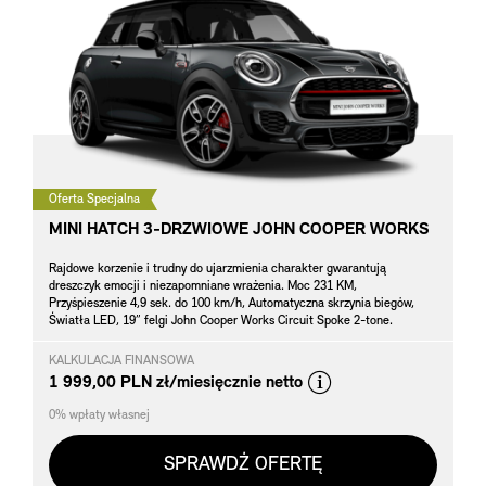
Oferta Specjalna
MINI HATCH 3-DRZWIOWE JOHN COOPER WORKS
Rajdowe korzenie i trudny do ujarzmienia charakter gwarantują
dreszczyk emocji i niezapomniane wrażenia. Moc 231 KM,
Przyśpieszenie 4,9 sek. do 100 km/h, Automatyczna skrzynia biegów,
Światła LED, 19” felgi John Cooper Works Circuit Spoke 2-tone.
KALKULACJA FINANSOWA
*
1 999,00 PLN zł/miesięcznie netto
0% wpłaty własnej
SPRAWDŹ OFERTĘ