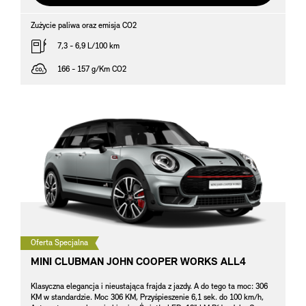
Zużycie paliwa oraz emisja CO2
7,3 - 6,9 L/100 km
166 - 157 g/Km CO2
Oferta Specjalna
MINI CLUBMAN JOHN COOPER WORKS ALL4
Klasyczna elegancja i nieustająca frajda z jazdy. A do tego ta moc: 306
KM w standardzie. Moc 306 KM, Przyśpieszenie 6,1 sek. do 100 km/h,