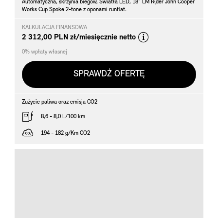
Automatyczna, skrzynia biegów, Światła LED, 18" LM R{der John Cooper
Works Cup Spoke 2-tone z oponami runflat.
KALKULACJA FINANSOWA
*
2 312,00 PLN zł/miesięcznie netto
0% wpłaty własnej
SPRAWDŹ OFERTĘ
Zużycie paliwa oraz emisja CO2
8,6 - 8,0 L/100 km
194 - 182 g/Km CO2