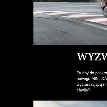
WYZW
Trudny do poskro
nowego MINI JCW
wystarczającą mo
chwilę?