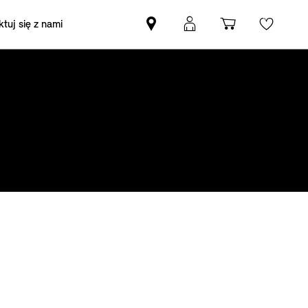
tuj się z nami
Znajdź
Logowanie
Koszyk
Wishli
Partnera
MyMini
MINI