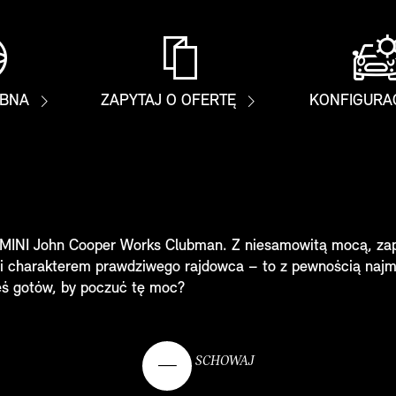
ÓBNA
ZAPYTAJ O OFERTĘ
KONFIGURA
MINI John Cooper Works Clubman. Z niesamowitą mocą, za
i charakterem prawdziwego rajdowca – to z pewnością najm
teś gotów, by poczuć tę moc?
SCHOWAJ