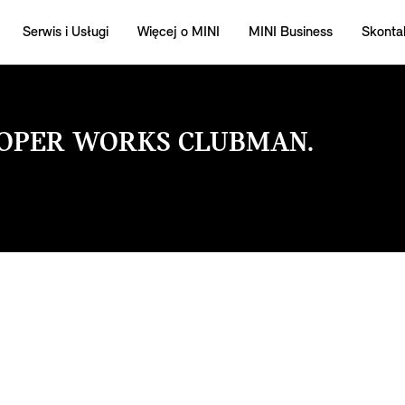
Serwis i Usługi
Więcej o MINI
MINI Business
Skontak
OOPER WORKS CLUBMAN.