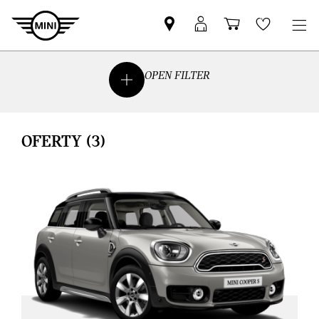
Znajdź
Logowanie
Koszyk
Wishlis
Partnera
MyMini
MINI
OPEN FILTER
OFERTY
(3)