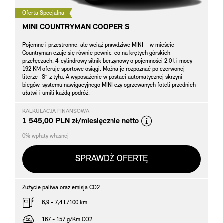
Oferta Specjalna
MINI COUNTRYMAN COOPER S
Pojemne i przestronne, ale wciąż prawdziwe MINI – w mieście
Countryman czuje się równie pewnie, co na krętych górskich
przełęczach. 4-cylindrowy silnik benzynowy o pojemności 2,0 l i mocy
192 KM oferuje sportowe osiągi. Można je rozpoznać po czerwonej
literze „S” z tyłu. A wyposażenie w postaci automatycznej skrzyni
biegów, systemu nawigacyjnego MINI czy ogrzewanych foteli przednich
ułatwi i umili każdą podróż.
KALKULACJA FINANSOWA
*
1 545,00 PLN zł/miesięcznie netto
0% wpłaty własnej
SPRAWDŹ OFERTĘ
Zużycie paliwa oraz emisja CO2
6,9 - 7,4 L/100 km
167 - 157 g/Km CO2