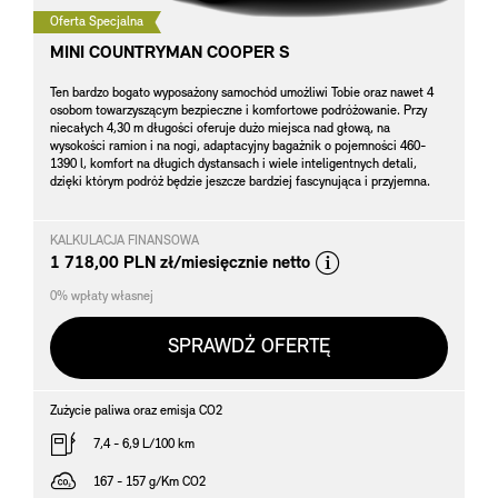
Oferta Specjalna
MINI COUNTRYMAN COOPER S
Ten bardzo bogato wyposażony samochód umożliwi Tobie oraz nawet 4
osobom towarzyszącym bezpieczne i komfortowe podróżowanie. Przy
niecałych 4,30 m długości oferuje dużo miejsca nad głową, na
wysokości ramion i na nogi, adaptacyjny bagażnik o pojemności 460-
1390 l, komfort na długich dystansach i wiele inteligentnych detali,
dzięki którym podróż będzie jeszcze bardziej fascynująca i przyjemna.
KALKULACJA FINANSOWA
*
1 718,00 PLN zł/miesięcznie netto
0% wpłaty własnej
SPRAWDŹ OFERTĘ
Zużycie paliwa oraz emisja CO2
7,4 - 6,9 L/100 km
167 - 157 g/Km CO2