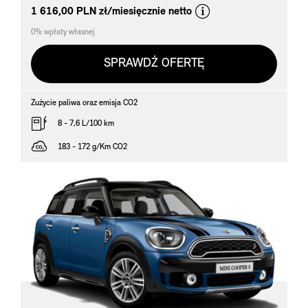
*
1 616,00 PLN zł/miesięcznie netto
0% wpłaty własnej
SPRAWDŹ OFERTĘ
Zużycie paliwa oraz emisja CO2
8 - 7,6 L/100 km
183 - 172 g/Km CO2