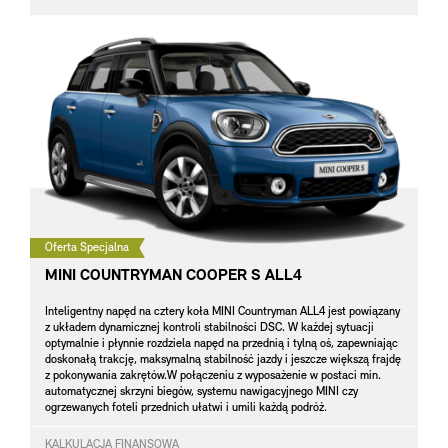
Oferta Specjalna
MINI COUNTRYMAN COOPER S ALL4
Inteligentny napęd na cztery koła MINI Countryman ALL4 jest powiązany
z układem dynamicznej kontroli stabilności DSC. W każdej sytuacji
optymalnie i płynnie rozdziela napęd na przednią i tylną oś, zapewniając
doskonałą trakcję, maksymalną stabilność jazdy i jeszcze większą frajdę
z pokonywania zakrętów.W połączeniu z wyposażenie w postaci min.
automatycznej skrzyni biegów, systemu nawigacyjnego MINI czy
ogrzewanych foteli przednich ułatwi i umili każdą podróż.
KALKULACJA FINANSOWA