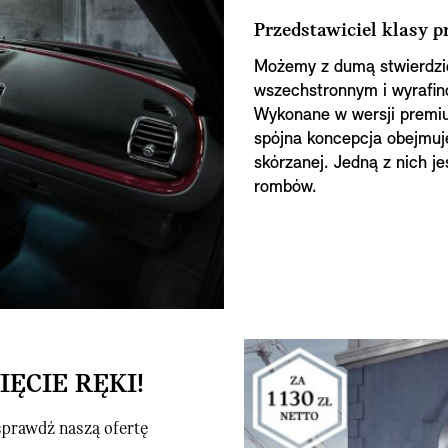
Przedstawiciel klasy 
Możemy z dumą stwierdzić
wszechstronnym i wyrafin
Wykonane w wersji premiu
spójna koncepcja obejmuje
skórzanej. Jedną z nich j
rombów.
ĘCIE RĘKI!
sprawdź naszą ofertę