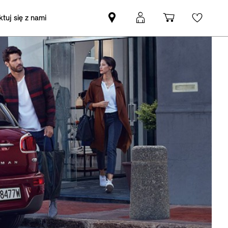
tuj się z nami
Znajdź
Logowanie
Koszyk
Wishli
Partnera
MyMini
MINI