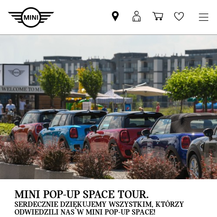
Znajdź
Logowanie
Koszyk
Wishlis
Partnera
MyMini
MINI
MINI POP-UP SPACE TOUR.
SERDECZNIE DZIĘKUJEMY WSZYSTKIM, KTÓRZY
ODWIEDZILI NAS W MINI POP-UP SPACE!