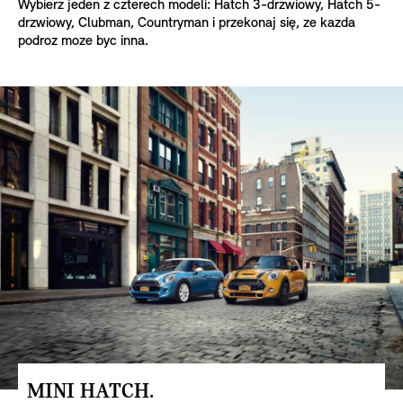
Wybierz jeden z czterech modeli: Hatch 3-drzwiowy, Hatch 5-
drzwiowy, Clubman,
Countryman i przekonaj się, ze kazda
podroz moze byc inna.
MINI HATCH.