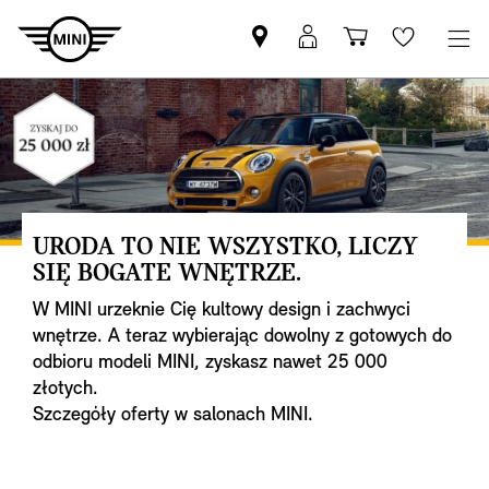
Znajdź
Logowanie
Koszyk
Wishlis
Partnera
MyMini
MINI
URODA TO NIE WSZYSTKO, LICZY
SIĘ BOGATE WNĘTRZE.
W MINI urzeknie Cię kultowy design i zachwyci
wnętrze. A teraz wybierając dowolny z gotowych do
odbioru modeli MINI, zyskasz nawet 25 000
złotych.
Szczegóły oferty w salonach MINI.