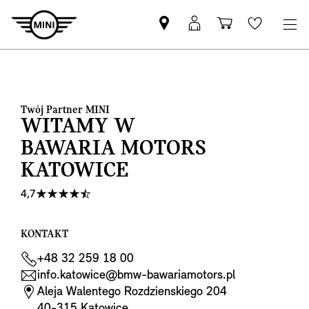
Znajdź
Logowanie
Koszyk
Wishlis
Partnera
MyMini
MINI
Twój Partner MINI
WITAMY W
BAWARIA MOTORS
KATOWICE
4,7
KONTAKT
+48 32 259 18 00
info.katowice@bmw-bawariamotors.pl
Aleja Walentego Rozdzienskiego 204
40-315 Katowice